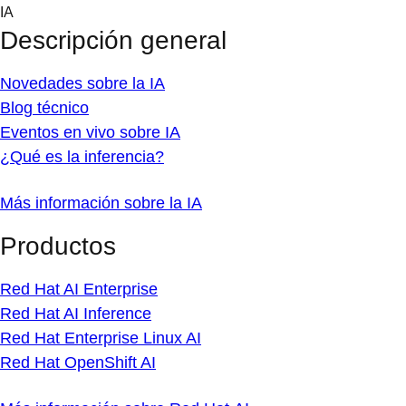
Skip
IA
to
Descripción general
content
Novedades sobre la IA
Blog técnico
Eventos en vivo sobre IA
¿Qué es la inferencia?
Más información sobre la IA
Productos
Red Hat AI Enterprise
Red Hat AI Inference
Red Hat Enterprise Linux AI
Red Hat OpenShift AI