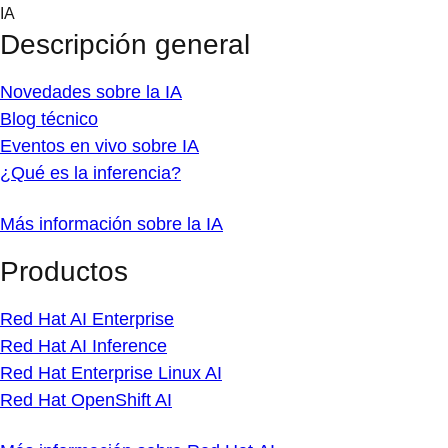
Skip
IA
to
Descripción general
content
Novedades sobre la IA
Blog técnico
Eventos en vivo sobre IA
¿Qué es la inferencia?
Más información sobre la IA
Productos
Red Hat AI Enterprise
Red Hat AI Inference
Red Hat Enterprise Linux AI
Red Hat OpenShift AI