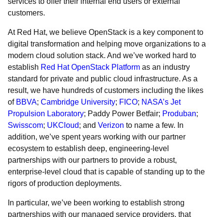
services to offer their internal end users or external
customers.
At Red Hat, we believe OpenStack is a key component to
digital transformation and helping move organizations to a
modern cloud solution stack. And we’ve worked hard to
establish
Red Hat OpenStack Platform
as an industry
standard for private and public cloud infrastructure. As a
result, we have hundreds of customers
including the likes
of
BBVA
;
Cambridge University
;
FICO
;
NASA’s Jet
Propulsion Laboratory
;
Paddy Power Betfair
;
Produban
;
Swisscom
;
UKCloud
;
and
Verizon
to name a few. In
addition, we’ve spent years working with our partner
ecosystem to establish deep, engineering-level
partnerships with our partners to provide a robust,
enterprise-level cloud that is capable of standing up to the
rigors of production deployments.
In particular, we’ve been working to establish strong
partnerships with our managed service providers, that