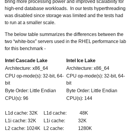
bring more processing power and improved scalability for
high-end database workloads. In our tests hyperthreading
was disabled since storage was limited and the tests had
to run at a smaller scale.
The below table summarizes the differences between the
two “white-box” servers used in the RHEL performance lab
for this benchmark -
Intel Cascade Lake
Intel Ice Lake
Architecture: x86_64
Architecture: x86_64
CPU op-mode(s): 32-bit, 64-
CPU op-mode(s): 32-bit, 64-
bit
bit
Byte Order: Little Endian
Byte Order: Little Endian
CPU(s): 96
CPU(s): 144
L1d cache: 32K
L1d cache: 48K
L1i cache: 32K
L1i cache: 32K
L2 cache: 1024K
L2 cache: 1280K