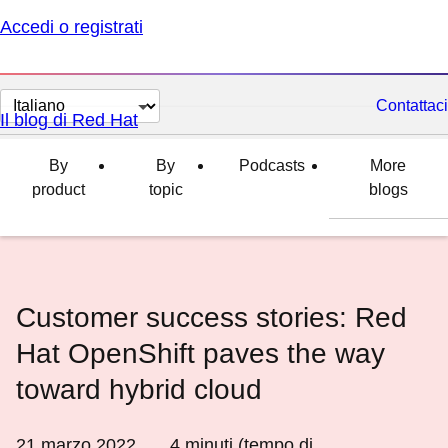
Accedi o registrati
Cambia
Contattaci
Il blog di Red Hat
lingua
By
By
Podcasts
More
product
topic
blogs
Customer success stories: Red
Hat OpenShift paves the way
toward hybrid cloud
21 marzo 2022
4
minuti (tempo di