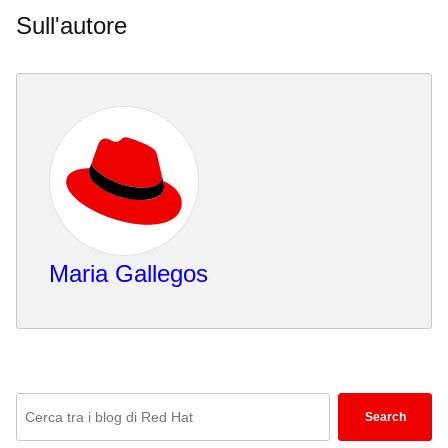
Sull'autore
Maria Gallegos
Enter
Search
keywords