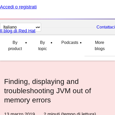
Accedi o registrati
Cambia
Contattaci
Il blog di Red Hat
lingua
By
By
Podcasts
More
product
topic
blogs
Finding, displaying and
troubleshooting JVM out of
memory errors
13 marzo 2019
2
minuti (tempo di lettura)