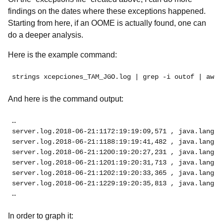
findings on the dates where these exceptions happened.
Starting from here, if an OOME is actually found, one can
do a deeper analysis.
Here is the example command:
strings xcepciones_TAM_JGO.log | grep -i outof | awk 
And here is the command output:
…
server.log.2018-06-21:1172:19:19:09,571 , java.lang.O
server.log.2018-06-21:1188:19:19:41,482 , java.lang.O
server.log.2018-06-21:1200:19:20:27,231 , java.lang.O
server.log.2018-06-21:1201:19:20:31,713 , java.lang.O
server.log.2018-06-21:1202:19:20:33,365 , java.lang.O
…
In order to graph it: