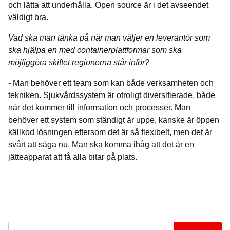
och lätta att underhålla. Open source är i det avseendet
väldigt bra.
Vad ska man tänka på när man väljer en leverantör som
ska hjälpa en med containerplattformar som ska
möjliggöra skiftet regionerna står inför?
- Man behöver ett team som kan både verksamheten och
tekniken. Sjukvårdssystem är otroligt diversifierade, både
när det kommer till information och processer. Man
behöver ett system som ständigt är uppe, kanske är öppen
källkod lösningen eftersom det är så flexibelt, men det är
svårt att säga nu. Man ska komma ihåg att det är en
jätteapparat att få alla bitar på plats.
Enter