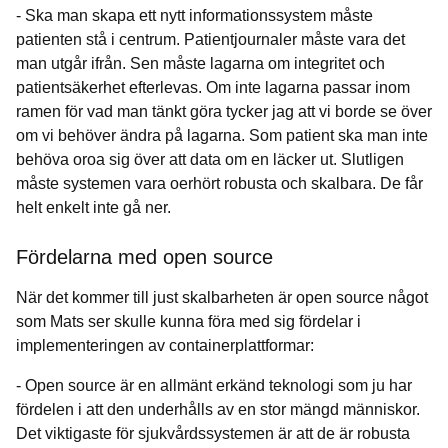
- Ska man skapa ett nytt informationssystem måste
patienten stå i centrum. Patientjournaler måste vara det
man utgår ifrån. Sen måste lagarna om integritet och
patientsäkerhet efterlevas. Om inte lagarna passar inom
ramen för vad man tänkt göra tycker jag att vi borde se över
om vi behöver ändra på lagarna. Som patient ska man inte
behöva oroa sig över att data om en läcker ut. Slutligen
måste systemen vara oerhört robusta och skalbara. De får
helt enkelt inte gå ner.
Fördelarna med open source
När det kommer till just skalbarheten är open source något
som Mats ser skulle kunna föra med sig fördelar i
implementeringen av containerplattformar:
- Open source är en allmänt erkänd teknologi som ju har
fördelen i att den underhålls av en stor mängd människor.
Det viktigaste för sjukvårdssystemen är att de är robusta