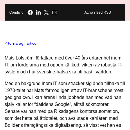
Condividi
Attiva i feed RSS
torna agli articoli
Mats Löfström, författare med över 40 års erfarenhet inom
IT, om fördelarna med öppen källkod, vikten av robusta IT-
system och hur svensk e-hälsa ska bli bäst i världen.
Med en bakgrund inom IT som sträcker sig ända tillbaka till
1970-talet har Mats förmodligen ett av IT-branschens mest
gedigna cvn. I karriärens linda jobbade han med vad han
själv kallar för “dåtidens Google”, alltså sökmotorer.
Senare var han med på Riksdagens kontorsautomation,
som det hette på åttiotalet, och avslutade karriären med
Bolidens framgångsrika digitalisering, så visst vet han ett