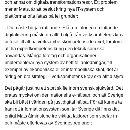
och annat om digitala transformationsresor. Ett problem,
menar Mats, är att beslut kring nya IT-system och
plattformar ofta fattas på fel grunder:
- Du måste börja i rätt ände. Står du inför en omfattande
digitalisering måste du alltid utgå från verksamhetens krav
och se till att ha verksamhetskompetens i teamet, förutom
att ha expertkompetens kring den teknik som ska
användas. Många företag och organisationer
implementerar nya system av helt fel anledningar, till
exempel av ekonomiska eller internpolitiska skäl, det är
aldrig en bra strategi – verksamhetens krav ska alltid styra.
Det pågår just nu ett stort skifte inom svensk sjukvård. Det
pratas mycket om den nationella e-hälsan, och att Sverige
ska bli bäst i världen på just digital hälsa. För att kunna ta
fram ett informationssystem som tar Sverige dit finns det
enligt Mats åtminstone tre viktiga faktorer som spelar in
och måste efterlevas av Sveriges regioner: