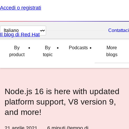
Accedi o registrati
Cambia
Contattaci
Il blog di Red Hat
lingua
By
By
Podcasts
More
product
topic
blogs
Node.js 16 is here with updated
platform support, V8 version 9,
and more!
21 aprile 2021
6
minuti (tempo di