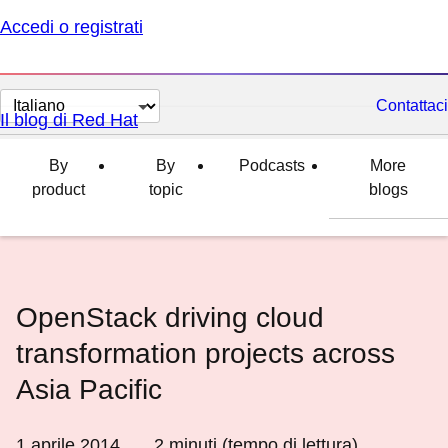
Accedi o registrati
Cambia
Contattaci
Il blog di Red Hat
lingua
By
By
Podcasts
More
product
topic
blogs
OpenStack driving cloud
transformation projects across
Asia Pacific
1 aprile 2014
2
minuti (tempo di lettura)