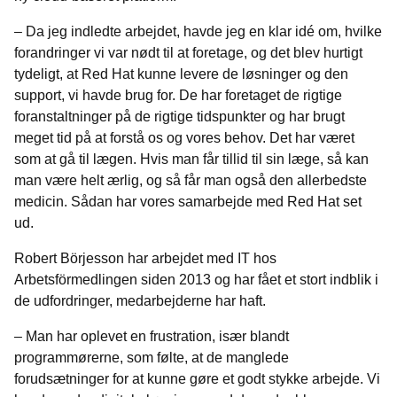
– Da jeg indledte arbejdet, havde jeg en klar idé om, hvilke
forandringer vi var nødt til at foretage, og det blev hurtigt
tydeligt, at Red Hat kunne levere de løsninger og den
support, vi havde brug for. De har foretaget de rigtige
foranstaltninger på de rigtige tidspunkter og har brugt
meget tid på at forstå os og vores behov. Det har været
som at gå til lægen. Hvis man får tillid til sin læge, så kan
man være helt ærlig, og så får man også den allerbedste
medicin. Sådan har vores samarbejde med Red Hat set
ud.
Robert Börjesson har arbejdet med IT hos
Arbetsförmedlingen siden 2013 og har fået et stort indblik i
de udfordringer, medarbejderne har haft.
– Man har oplevet en frustration, især blandt
programmørerne, som følte, at de manglede
forudsætninger for at kunne gøre et godt stykke arbejde.
Vi