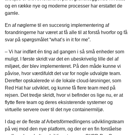
og en række nye og moderne processer har erstattet de
gamle.
En af nøglerne til en succesrig implementering af
forandringerne har været at få alle til at forstå hvorfor og få
svar på spørgsmålet “what’s in it for me”.
– Vi har indført én ting ad gangen i så små enheder som
muligt. I første skridt var det en ubeskrivelig lille del af
miljøet, der blev implementeret. På den måde kunne vi
påvise, hvor værdifuldt det var for nogle udvalgte team.
Derefter opskalerede vi de lokale cloud-løsninger, som
Red Hat har udviklet, og kunne få flere team med på
rejsen. Det tredje skridt, hvor vi befinder os lige nu, er at
flytte flere team og deres eksisterende systemer og
virtuelle servere over til det nye containermiljø.
I dag er de fleste af Arbetsförmedlingens udviklingsteam
på vej mod den nye platform, og der
er en fin forståelse