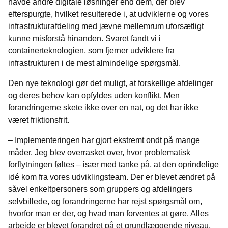
havde andre digitale løsninger end dem, der blev
efterspurgte, hvilket resulterede i, at udviklerne og vores
infrastrukturafdeling med jævne mellemrum uforsætligt
kunne misforstå hinanden. Svaret fandt vi i
containerteknologien, som fjerner udviklere fra
infrastrukturen i de mest almindelige spørgsmål.
Den nye
teknologi gør det muligt, at forskellige afdelinger
og deres behov kan opfyldes uden konflikt. Men
forandringerne skete ikke over en nat, og det har ikke
været friktionsfrit.
– Implementeringen har gjort ekstremt ondt på mange
måder. Jeg blev overrasket over, hvor problematisk
forflytningen føltes – især med tanke på, at den oprindelige
idé kom fra vores udviklingsteam. Der er blevet ændret på
såvel enkeltpersoners som gruppers og afdelingers
selvbillede, og forandringerne har rejst spørgsmål om,
hvorfor man er der, og hvad man forventes at gøre. Alles
arbejde er blevet forandret på et grundlæggende niveau,