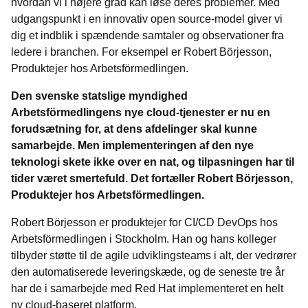
hvordan vi i højere grad kan løse deres problemer. Med
udgangspunkt i en innovativ open source-model giver vi
dig et indblik i spændende samtaler og observationer fra
ledere i branchen. For eksempel er Robert Börjesson,
Produktejer hos Arbetsförmedlingen.
Den svenske statslige myndighed
Arbetsförmedlingens nye cloud-tjenester er nu en
forudsætning for, at dens afdelinger skal kunne
samarbejde. Men implementeringen af den nye
teknologi skete ikke over en nat, og tilpasningen har til
tider været smertefuld. Det fortæller Robert Börjesson,
Produktejer hos Arbetsförmedlingen.
Robert Börjesson er produktejer for CI/CD DevOps hos
Arbetsförmedlingen i Stockholm. Han og hans kolleger
tilbyder støtte til de agile udviklingsteams i alt, der vedrører
den automatiserede leveringskæde, og de seneste tre år
har de i samarbejde med Red Hat implementeret en helt
ny cloud-baseret platform.