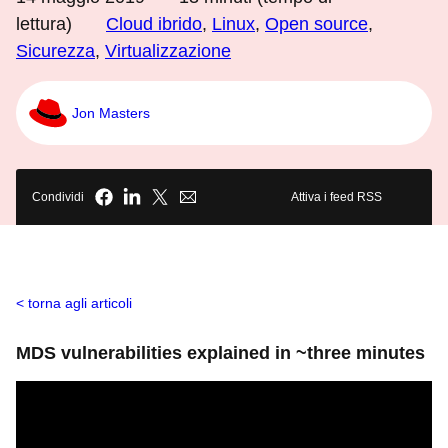
lettura)
Cloud ibrido
,
Linux
,
Open source
,
Sicurezza
,
Virtualizzazione
Jon Masters
Condividi
Attiva i feed RSS
torna agli articoli
MDS vulnerabilities explained in ~three minutes