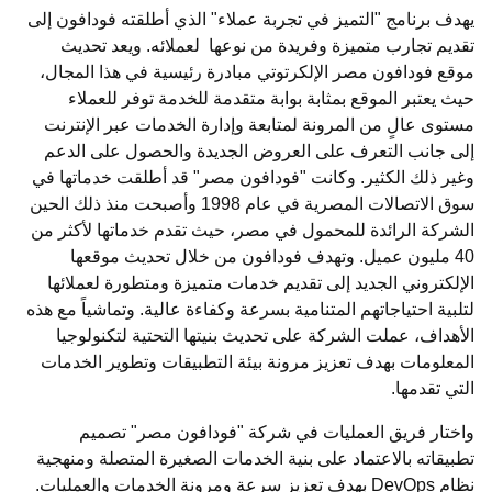
يهدف برنامج "التميز في تجربة عملاء" الذي أطلقته فودافون إلى
تقديم تجارب متميزة وفريدة من نوعها لعملائه. ويعد تحديث
موقع فودافون مصر الإلكرتوتي مبادرة رئيسية في هذا المجال،
حيث يعتبر الموقع بمثابة بوابة متقدمة للخدمة توفر للعملاء
مستوى عالٍ من المرونة لمتابعة وإدارة الخدمات عبر الإنترنت
إلى جانب التعرف على العروض الجديدة والحصول على الدعم
وغير ذلك الكثير. وكانت "فودافون مصر" قد أطلقت خدماتها في
سوق الاتصالات المصرية في عام 1998 وأصبحت منذ ذلك الحين
الشركة الرائدة للمحمول في مصر، حيث تقدم خدماتها لأكثر من
40 مليون عميل. وتهدف فودافون من خلال تحديث موقعها
الإلكتروني الجديد إلى تقديم خدمات متميزة ومتطورة لعملائها
لتلبية احتياجاتهم المتنامية بسرعة وكفاءة عالية. وتماشياً مع هذه
الأهداف، عملت الشركة على تحديث بنيتها التحتية لتكنولوجيا
المعلومات بهدف تعزيز مرونة بيئة التطبيقات وتطوير الخدمات
التي تقدمها.
واختار فريق العمليات في شركة "فودافون مصر" تصميم
تطبيقاته بالاعتماد على بنية الخدمات الصغيرة المتصلة ومنهجية
نظام DevOps بهدف تعزيز سرعة ومرونة الخدمات والعمليات.