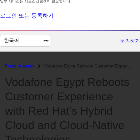
일부 서비스는 서브스크립션이 필요합니다.
로그인 또는 등록하기
페
문의하기
이
지
언
Press releases
Vodafone Egypt Reboots Customer Experience with Red Hat’s Hybrid Cloud...
어
Vodafone Egypt Reboots
변
경
Customer Experience
with Red Hat’s Hybrid
Cloud and Cloud-Native
Technologies