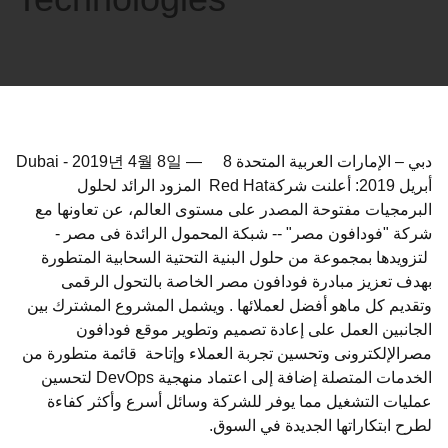
دبي – الإمارات العربية المتحدة 8
—
2019년 4월 8일
-
Dubai
أبريل 2019: أعلنت شركةRed Hat المزود الرائد لحلول
البرمجيات مفتوحة المصدر على مستوى العالم، عن تعاونها مع
شركة "فودافون مصر" -- شبكة المحمول الرائدة فى مصر -
لتزويدها بمجموعة من حلول البنية التحتية السحابية المتطورة
بهدف تعزيز مبادرة فودافون مصر الخاصة بالتحول الرقمى
وتقديم كل ماهو أفضل لعملائها . ويشمل المشروع المشترك بين
الجانبين العمل على إعادة تصميم وتطوير موقع فودافون
مصرالإلكترونى وتحسين تجربة العملاء وإتاحة قائمة متطورة من
الخدمات المتصلة إضافة إلى اعتماد منهجية DevOps لتحسين
عمليات التشغيل مما يوفر للشركة وسائل أسرع وأكثر كفاءة
لطرح ابتكاراتها الجديدة في السوق.