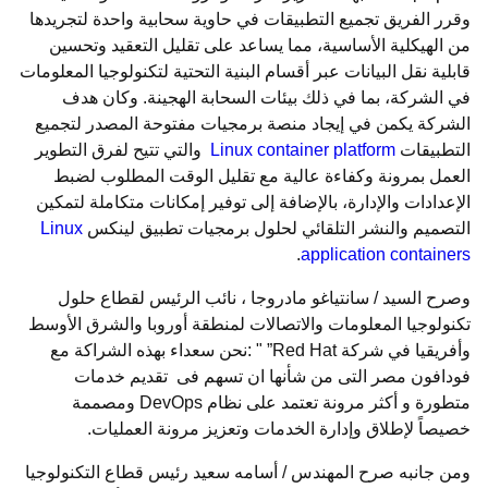
وقرر الفريق تجميع التطبيقات في حاوية سحابية واحدة لتجريدها
من الهيكلية الأساسية، مما يساعد على تقليل التعقيد وتحسين
قابلية نقل البيانات عبر أقسام البنية التحتية لتكنولوجيا المعلومات
في الشركة، بما في ذلك بيئات السحابة الهجينة. وكان هدف
الشركة يكمن في إيجاد منصة برمجيات مفتوحة المصدر لتجميع
التطبيقات
Linux container platform
والتي تتيح لفرق التطوير
العمل بمرونة وكفاءة عالية مع تقليل الوقت المطلوب لضبط
الإعدادات والإدارة، بالإضافة إلى توفير إمكانات متكاملة لتمكين
التصميم والنشر التلقائي لحلول برمجيات تطبيق لينكس
Linux
.
application containers
وصرح السيد / سانتياغو مادروجا ، نائب الرئيس لقطاع حلول
تكنولوجيا المعلومات والاتصالات لمنطقة أوروبا والشرق الأوسط
وأفريقيا في شركة Red Hat” " :نحن سعداء بهذه الشراكة مع
فودافون مصر التى من شأنها ان تسهم فى تقديم خدمات
متطورة و أكثر مرونة تعتمد على نظام DevOps ومصممة
خصيصاً لإطلاق وإدارة الخدمات وتعزيز مرونة العمليات.
ومن جانبه صرح المهندس / أسامه سعيد رئيس قطاع التكنولوجيا