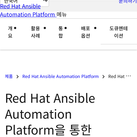
문의하기
Red Hat Ansible
이
Automation Platform
메뉴
자
접
지
세
기
언
개
활용
통
배포
도큐멘테
히
어
요
사례
합
옵션
이션
보
변
기
경
제품
Red Hat Ansible Automation Platform
Red Hat Ansible Automation Platform을 통한 Microsoft Windows 자동화
Red Hat Ansible
Automation
Platform을 통한