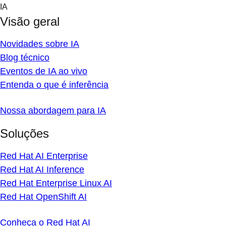
Skip
IA
to
Visão geral
content
Novidades sobre IA
Blog técnico
Eventos de IA ao vivo
Entenda o que é inferência
Nossa abordagem para IA
Soluções
Red Hat AI Enterprise
Red Hat AI Inference
Red Hat Enterprise Linux AI
Red Hat OpenShift AI
Conheça o Red Hat AI