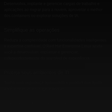
Desenvolva, implante e gerencie cargas de trabalho e
aplicações ao migrar para a nuvem, aproveitar o melhor
dos containers ou explorar soluções de IA.
Simplifique as operações
Reduza a complexidade com funcionalidades inteligentes
e expertise confiável. O Red Hat Enterprise Linux ajuda
você a desenvolver, implantar e gerenciar,
independentemente do seu nível de experiência.
Proteja seus ambientes de TI
Tenha uma segurança aprimorada e proativa que ajuda
você a detectar e corrigir ameaças.
Conte com um parceiro de confiança