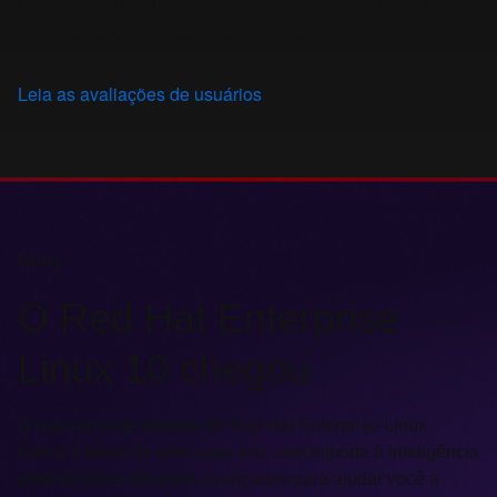
Construa seu futuro com base em 30 anos de liderança da
Red Hat na comunidade open source.
Leia as avaliações de usuários
Novo
O Red Hat Enterprise
Linux 10 chegou
O mais recente release do Red Hat Enterprise Linux
marca o início de uma nova era, com suporte à inteligência
artificial (IA) e recursos avançados para ajudar você a