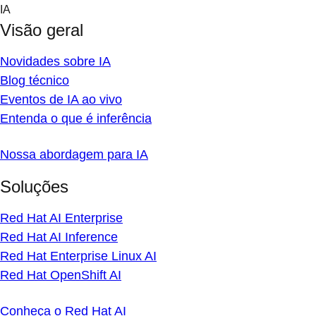
Skip
IA
to
Visão geral
content
Novidades sobre IA
Blog técnico
Eventos de IA ao vivo
Entenda o que é inferência
Nossa abordagem para IA
Soluções
Red Hat AI Enterprise
Red Hat AI Inference
Red Hat Enterprise Linux AI
Red Hat OpenShift AI
Conheça o Red Hat AI