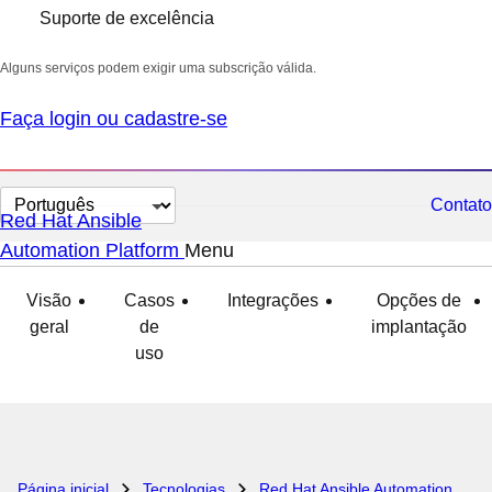
Suporte de excelência
Alguns serviços podem exigir uma subscrição válida.
Faça login ou cadastre-se
Selecionar
Contato
Red Hat Ansible
idioma
Automation Platform
Menu
expandido
recolhido
Visão
Casos
Integrações
Opções de
geral
de
implantação
uso
Página inicial
Tecnologias
Red Hat Ansible Automation Platform