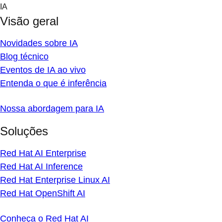
Skip
IA
to
Visão geral
content
Novidades sobre IA
Blog técnico
Eventos de IA ao vivo
Entenda o que é inferência
Nossa abordagem para IA
Soluções
Red Hat AI Enterprise
Red Hat AI Inference
Red Hat Enterprise Linux AI
Red Hat OpenShift AI
Conheça o Red Hat AI