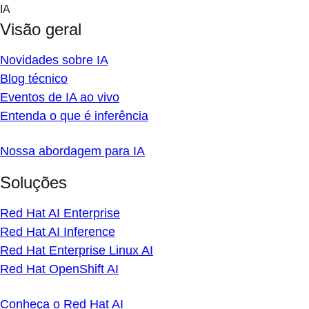
Skip
IA
to
Visão geral
content
Novidades sobre IA
Blog técnico
Eventos de IA ao vivo
Entenda o que é inferência
Nossa abordagem para IA
Soluções
Red Hat AI Enterprise
Red Hat AI Inference
Red Hat Enterprise Linux AI
Red Hat OpenShift AI
Conheça o Red Hat AI