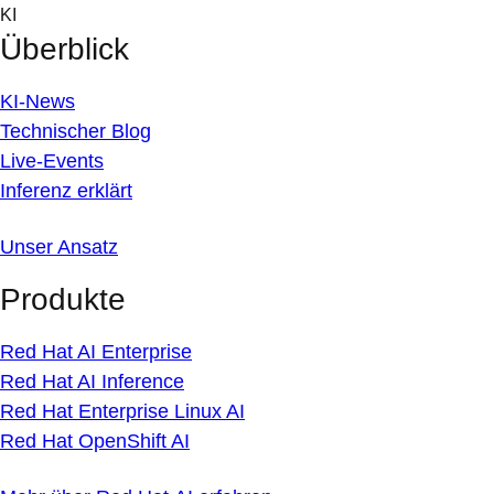
Skip
KI
to
Überblick
content
KI-News
Technischer Blog
Live-Events
Inferenz erklärt
Unser Ansatz
Produkte
Red Hat AI Enterprise
Red Hat AI Inference
Red Hat Enterprise Linux AI
Red Hat OpenShift AI