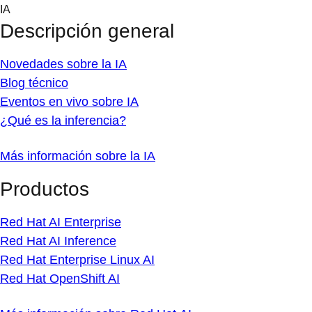
Skip
IA
to
Descripción general
content
Novedades sobre la IA
Blog técnico
Eventos en vivo sobre IA
¿Qué es la inferencia?
Más información sobre la IA
Productos
Red Hat AI Enterprise
Red Hat AI Inference
Red Hat Enterprise Linux AI
Red Hat OpenShift AI