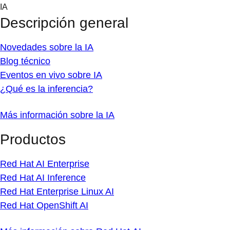
Skip
IA
to
Descripción general
content
Novedades sobre la IA
Blog técnico
Eventos en vivo sobre IA
¿Qué es la inferencia?
Más información sobre la IA
Productos
Red Hat AI Enterprise
Red Hat AI Inference
Red Hat Enterprise Linux AI
Red Hat OpenShift AI