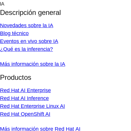
Skip
IA
to
Descripción general
content
Novedades sobre la IA
Blog técnico
Eventos en vivo sobre IA
¿Qué es la inferencia?
Más información sobre la IA
Productos
Red Hat AI Enterprise
Red Hat AI Inference
Red Hat Enterprise Linux AI
Red Hat OpenShift AI
Más información sobre Red Hat AI