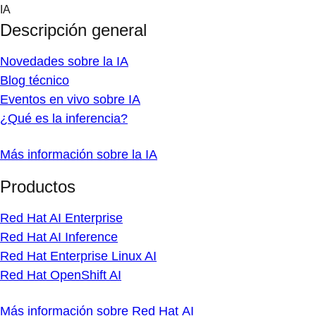
Skip
IA
to
Descripción general
content
Novedades sobre la IA
Blog técnico
Eventos en vivo sobre IA
¿Qué es la inferencia?
Más información sobre la IA
Productos
Red Hat AI Enterprise
Red Hat AI Inference
Red Hat Enterprise Linux AI
Red Hat OpenShift AI
Más información sobre Red Hat AI