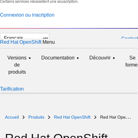
Certains services nécessitent une souscription.
Connexion ou inscription
Changer
Contact
Red Hat OpenShift
Menu
développé
réduit
la
langue
Versions
Documentation
Découvrir
Se
de
forme
produits
Tarification
Accueil
Produits
Red Hat OpenShift
Red Hat OpenShift on IBM Cloud