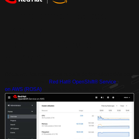
Hub d'apprentissage
Red Hat
OpenShift Service
on AWS
Découvrez les ressources et outils de formation créés pour
vous aider à utiliser
Red Hat® OpenShift® Service
on AWS (ROSA)
, classés selon les tâches à accomplir.