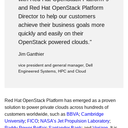
and Red Hat OpenStack Platform
Director to help our customers
achieve their business goals more
quickly and easily on their
OpenStack powered clouds."
Jim Ganthier
vice president and general manager, Dell
Engineered Systems, HPC and Cloud
Red Hat OpenStack Platform has emerged as a proven
solution to power private clouds across hundreds of
customers worldwide, such as
BBVA
;
Cambridge
University
;
FICO
;
NASA’s Jet Propulsion Laboratory
;
Paddy Power Betfair
;
Santander Bank
; and
Verizon
. It is