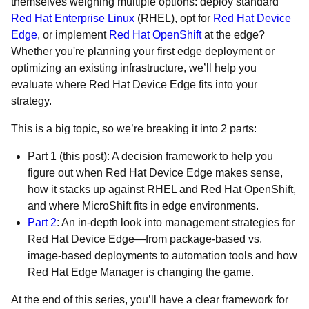
themselves weighing multiple options: deploy standard
Red Hat Enterprise Linux
(RHEL), opt for
Red Hat Device
Edge
, or implement
Red Hat OpenShift
at the edge?
Whether you're planning your first edge deployment or
optimizing an existing infrastructure, we’ll help you
evaluate where Red Hat Device Edge fits into your
strategy.
This is a big topic, so we’re breaking it into 2 parts:
Part 1 (this post): A decision framework to help you
figure out when Red Hat Device Edge makes sense,
how it stacks up against RHEL and Red Hat OpenShift,
and where MicroShift fits in edge environments.
Part 2
: An in-depth look into management strategies for
Red Hat Device Edge—from package-based vs.
image-based deployments to automation tools and how
Red Hat Edge Manager is changing the game.
At the end of this series, you’ll have a clear framework for