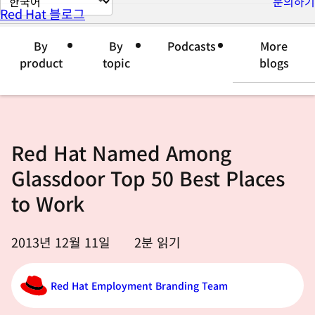
문의하기
Red Hat 블로그
이
지
By
By
Podcasts
More
언
product
topic
blogs
어
변
경
Red Hat Named Among
Glassdoor Top 50 Best Places
to Work
2013년 12월 11일
2
분 읽기
Red Hat Employment Branding Team