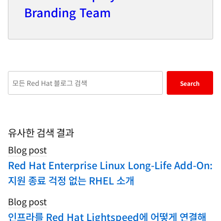
Branding Team
Enter
Search
keywords
here
to
search
유사한 검색 결과
blogs
Blog post
Red Hat Enterprise Linux Long-Life Add-On:
지원 종료 걱정 없는 RHEL 소개
Blog post
인프라를 Red Hat Lightspeed에 어떻게 연결해