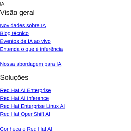
Skip
IA
to
Visão geral
content
Novidades sobre IA
Blog técnico
Eventos de IA ao vivo
Entenda o que é inferência
Nossa abordagem para IA
Soluções
Red Hat AI Enterprise
Red Hat AI Inference
Red Hat Enterprise Linux AI
Red Hat OpenShift AI
Conheça o Red Hat AI