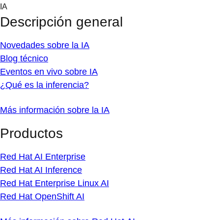
Skip
IA
to
Descripción general
content
Novedades sobre la IA
Blog técnico
Eventos en vivo sobre IA
¿Qué es la inferencia?
Más información sobre la IA
Productos
Red Hat AI Enterprise
Red Hat AI Inference
Red Hat Enterprise Linux AI
Red Hat OpenShift AI