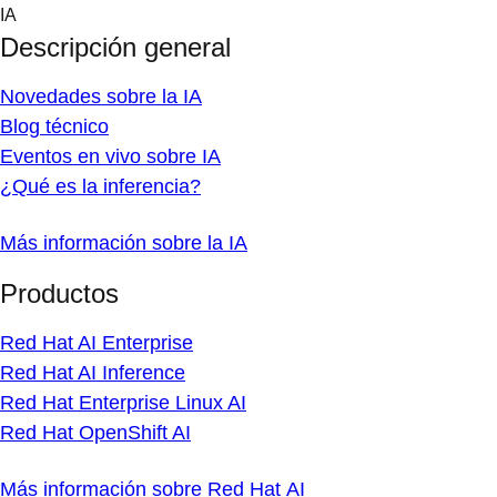
Skip
IA
to
Descripción general
content
Novedades sobre la IA
Blog técnico
Eventos en vivo sobre IA
¿Qué es la inferencia?
Más información sobre la IA
Productos
Red Hat AI Enterprise
Red Hat AI Inference
Red Hat Enterprise Linux AI
Red Hat OpenShift AI
Más información sobre Red Hat AI