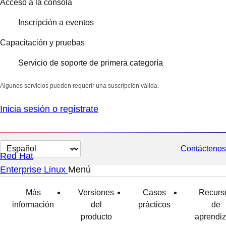
Acceso a la consola
Inscripción a eventos
Capacitación y pruebas
Servicio de soporte de primera categoría
Algunos servicios pueden requerir una suscripción válida.
Inicia sesión o regístrate
Cambiar
Contáctenos
Red Hat
el
Enterprise Linux
Menú
expandido
colapsado
idioma
Más
Versiones
Casos
Recurs
información
del
prácticos
de
producto
aprendiz