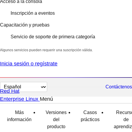
Acceso a la consola
Inscripción a eventos
Capacitación y pruebas
Servicio de soporte de primera categoría
Algunos servicios pueden requerir una suscripción válida.
Inicia sesión o regístrate
Cambiar
Contáctenos
Red Hat
el
Enterprise Linux
Menú
expandido
colapsado
idioma
Más
Versiones
Casos
Recurs
información
del
prácticos
de
producto
aprendiz