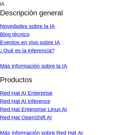
Skip
IA
to
Descripción general
content
Novedades sobre la IA
Blog técnico
Eventos en vivo sobre IA
¿Qué es la inferencia?
Más información sobre la IA
Productos
Red Hat AI Enterprise
Red Hat AI Inference
Red Hat Enterprise Linux AI
Red Hat OpenShift AI
Más información sobre Red Hat AI