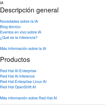
Skip
IA
to
Descripción general
content
Novedades sobre la IA
Blog técnico
Eventos en vivo sobre IA
¿Qué es la inferencia?
Más información sobre la IA
Productos
Red Hat AI Enterprise
Red Hat AI Inference
Red Hat Enterprise Linux AI
Red Hat OpenShift AI
Más información sobre Red Hat AI