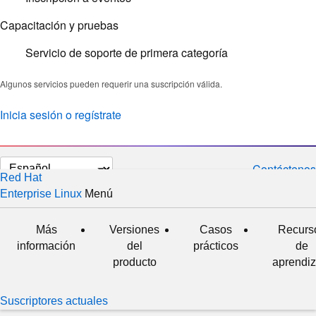
Capacitación y pruebas
Servicio de soporte de primera categoría
Algunos servicios pueden requerir una suscripción válida.
Inicia sesión o regístrate
Cambiar
Contáctenos
Red Hat
el
Enterprise Linux
Menú
expandido
colapsado
idioma
Más
Versiones
Casos
Recurs
información
del
prácticos
de
producto
aprendiz
Suscriptores actuales