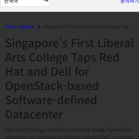
문의하기
이
지
언
Press releases
Singapore's First Liberal Arts College Taps Red Hat and Dell for...
어
Singapore's First Liberal
변
경
Arts College Taps Red
Hat and Dell for
OpenStack-based
Software-defined
Datacenter
Yale-NUS College deploys enterprise-grade OpenStack
solutions, co-engineered by Red Hat and Dell, to create