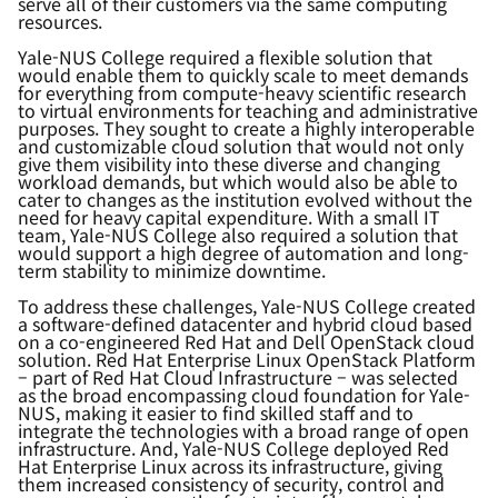
serve all of their customers via the same computing
resources.
Yale-NUS College required a flexible solution that
would enable them to quickly scale to meet demands
for everything from compute-heavy scientific research
to virtual environments for teaching and administrative
purposes. They sought to create a highly interoperable
and customizable cloud solution that would not only
give them visibility into these diverse and changing
workload demands, but which would also be able to
cater to changes as the institution evolved without the
need for heavy capital expenditure. With a small IT
team, Yale-NUS College also required a solution that
would support a high degree of automation and long-
term stability to minimize downtime.
To address these challenges, Yale-NUS College created
a software-defined datacenter and hybrid cloud based
on a co-engineered Red Hat and Dell OpenStack cloud
solution. Red Hat Enterprise Linux OpenStack Platform
– part of Red Hat Cloud Infrastructure – was selected
as the broad encompassing cloud foundation for Yale-
NUS, making it easier to find skilled staff and to
integrate the technologies with a broad range of open
infrastructure. And, Yale-NUS College deployed Red
Hat Enterprise Linux across its infrastructure, giving
them increased consistency of security, control and