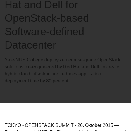
Hat and Dell for
OpenStack-based
Software-defined
Datacenter
Yale-NUS College deploys enterprise-grade OpenStack
solutions, co-engineered by Red Hat and Dell, to create
hybrid cloud infrastructure, reduces application
deployment time by 80 percent
TOKYO - OPENSTACK SUMMIT
-
26. Oktober 2015
—