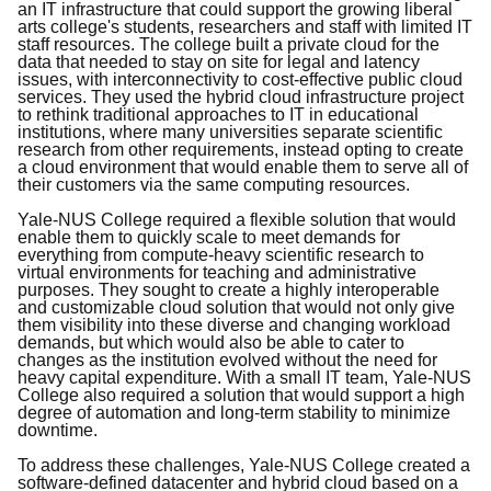
an IT infrastructure that could support the growing liberal
arts college's students, researchers and staff with limited IT
staff resources. The college built a private cloud for the
data that needed to stay on site for legal and latency
issues, with interconnectivity to cost-effective public cloud
services. They used the hybrid cloud infrastructure project
to rethink traditional approaches to IT in educational
institutions, where many universities separate scientific
research from other requirements, instead opting to create
a cloud environment that would enable them to serve all of
their customers via the same computing resources.
Yale-NUS College required a flexible solution that would
enable them to quickly scale to meet demands for
everything from compute-heavy scientific research to
virtual environments for teaching and administrative
purposes. They sought to create a highly interoperable
and customizable cloud solution that would not only give
them visibility into these diverse and changing workload
demands, but which would also be able to cater to
changes as the institution evolved without the need for
heavy capital expenditure. With a small IT team, Yale-NUS
College also required a solution that would support a high
degree of automation and long-term stability to minimize
downtime.
To address these challenges, Yale-NUS College created a
software-defined datacenter and hybrid cloud based on a