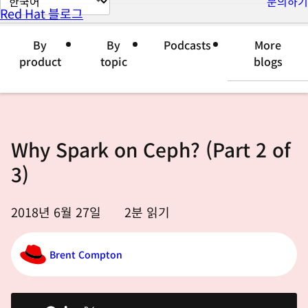
문의하기
Red Hat 블로그
이
지
By
By
Podcasts
More
언
product
topic
blogs
어
변
경
Why Spark on Ceph? (Part 2 of
3)
2018년 6월 27일
2
분 읽기
Brent Compton