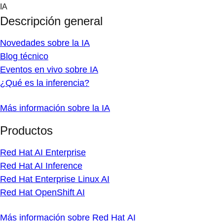
Skip
IA
to
Descripción general
content
Novedades sobre la IA
Blog técnico
Eventos en vivo sobre IA
¿Qué es la inferencia?
Más información sobre la IA
Productos
Red Hat AI Enterprise
Red Hat AI Inference
Red Hat Enterprise Linux AI
Red Hat OpenShift AI
Más información sobre Red Hat AI