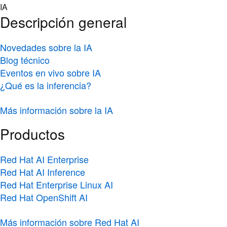
Skip
IA
to
Descripción general
content
Novedades sobre la IA
Blog técnico
Eventos en vivo sobre IA
¿Qué es la inferencia?
Más información sobre la IA
Productos
Red Hat AI Enterprise
Red Hat AI Inference
Red Hat Enterprise Linux AI
Red Hat OpenShift AI
Más información sobre Red Hat AI