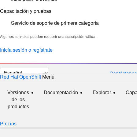
Capacitación y pruebas
Servicio de soporte de primera categoría
Algunos servicios pueden requerir una suscripción válida.
Inicia sesión o regístrate
Cambiar
Contáctenos
Red Hat OpenShift
Menú
expandido
contraído
el
idioma
Versiones
Documentación
Explorar
Capa
de los
productos
Precios