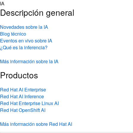
Skip
IA
to
Descripción general
content
Novedades sobre la IA
Blog técnico
Eventos en vivo sobre IA
¿Qué es la inferencia?
Más información sobre la IA
Productos
Red Hat AI Enterprise
Red Hat AI Inference
Red Hat Enterprise Linux AI
Red Hat OpenShift AI
Más información sobre Red Hat AI