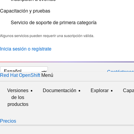
Capacitación y pruebas
Servicio de soporte de primera categoría
Algunos servicios pueden requerir una suscripción válida.
Inicia sesión o regístrate
Cambiar
Contáctenos
Red Hat OpenShift
Menú
expandido
contraído
el
idioma
Versiones
Documentación
Explorar
Capa
de los
productos
Precios