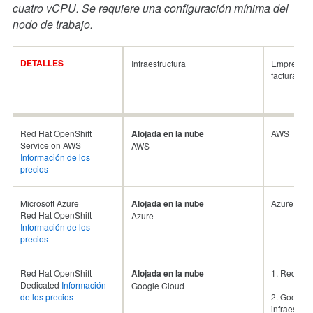
cuatro vCPU. Se requiere una configuración mínima del
nodo de trabajo.
DETALLES
Infraestructura
Empresa e
facturación
Red Hat OpenShift
Alojada en la nube
AWS
Service on AWS
AWS
Información de los
precios
Microsoft Azure
Alojada en la nube
Azure
Red Hat OpenShift
Azure
Información de los
precios
Red Hat OpenShift
Alojada en la nube
1. Red Hat
Dedicated
Información
Google Cloud
de los precios
2. Google 
infraestruc