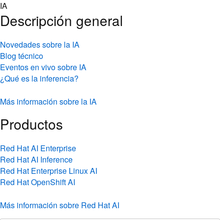
Skip
IA
to
Descripción general
content
Novedades sobre la IA
Blog técnico
Eventos en vivo sobre IA
¿Qué es la inferencia?
Más información sobre la IA
Productos
Red Hat AI Enterprise
Red Hat AI Inference
Red Hat Enterprise Linux AI
Red Hat OpenShift AI
Más información sobre Red Hat AI