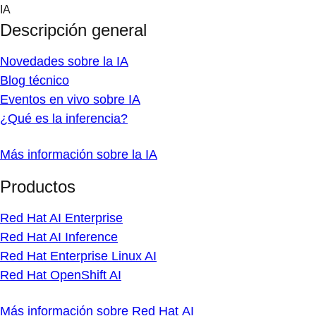
Skip
IA
to
Descripción general
content
Novedades sobre la IA
Blog técnico
Eventos en vivo sobre IA
¿Qué es la inferencia?
Más información sobre la IA
Productos
Red Hat AI Enterprise
Red Hat AI Inference
Red Hat Enterprise Linux AI
Red Hat OpenShift AI
Más información sobre Red Hat AI