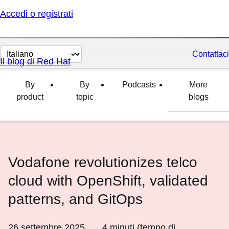
Accedi o registrati
Cambia
Contattaci
Il blog di Red Hat
lingua
By
By
Podcasts
More
product
topic
blogs
Vodafone revolutionizes telco
cloud with OpenShift, validated
patterns, and GitOps
26 settembre 2025
4
minuti (tempo di