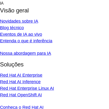
Skip
IA
to
Visão geral
content
Novidades sobre IA
Blog técnico
Eventos de IA ao vivo
Entenda o que é inferência
Nossa abordagem para IA
Soluções
Red Hat AI Enterprise
Red Hat AI Inference
Red Hat Enterprise Linux AI
Red Hat OpenShift AI
Conheça o Red Hat AI