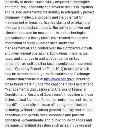
the ability to market successfully acquired technologies
and products; uncertainty and adverse results in litigation
and related settlements; the inability to adequately protect
Company intellectual property and the potential for
infringement or breach of license claims of or relating to
third party intellectual property; the ability to deliver and
stimulate demand for new products and technological
innovations on a timely basis; risks related to data and
information security vulnerabilities; ineffective
management of, and control over, the Company’s growth
and international operations; fluctuations in exchange
rates; and changes in and a dependence on key
personnel, as well as other factors contained in our most
recent Quarterly Report on Form 10-Q (copies of which
may be accessed through the Securities and Exchange
Commission’s website at
http://www.sec.gov
), including
those found therein under the captions "Risk Factors" and
"Management’s Discussion and Analysis of Financial
Condition and Results of Operations". In addition to these
factors, actual future performance, outcomes, and results
may differ materially because of more general factors
including (without limitation) general industry and market
conditions and growth rates, economic and political
conditions, governmental and public policy changes and
the impact of natural disasters such as earthquakes and