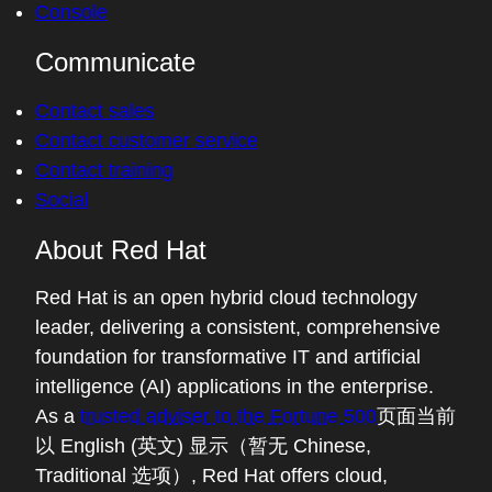
Console
Communicate
Contact sales
Contact customer service
Contact training
Social
About Red Hat
Red Hat is an open hybrid cloud technology
leader, delivering a consistent, comprehensive
foundation for transformative IT and artificial
intelligence (AI) applications in the enterprise.
As a
trusted adviser to the Fortune 500
页面当前
以 English (英文) 显示（暂无 Chinese,
Traditional 选项）
, Red Hat offers cloud,