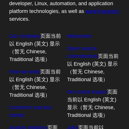
developer, Linux, automation, and application
platform technologies, as well as
award-winning
services.
Our company
页面当前
Newsroom
以 English (英文) 显示
Open source
（暂无 Chinese,
commitments
页面当前
Traditional 选项）
以 English (英文) 显示
How we work
页面当前
（暂无 Chinese,
以 English (英文) 显示
Traditional 选项）
（暂无 Chinese,
Our social impact
页面
Traditional 选项）
当前以 English (英文)
Customer success
显示（暂无 Chinese,
stories
Traditional 选项）
Analyst relations
页面
Jobs
页面当前以