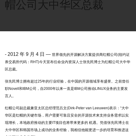
帽公司大中华区总裁
-
2012 年 9 月 4 日
—
世界领先的开源解决方案提供商红帽公司(纽约证
券交易所代码：RHT)今天宣布任命业内资深人士张先民博士为红帽公司大中华
区总裁。
张先民博士拥有超过25年的行业经验，在中国的开源领域享有盛誉。之前曾任
职Novell和IBM公司，自2000年以来一直是IBM公司推动LINUX业务的主要发
言人。
红帽公司副总裁兼亚太区总经理范吕文(Dirk-Peter van Leeuwen)表示：“大中
华区是红帽的关键市场，用户需要可靠且安全的开源技术来支持业务需求以实
现增长，本地政府推动的主要IT项目也将带来更多的 机遇。凭借张先民博士在
大中华区和韩国市场上成功的业务经验，我相信他能更进一步的培育和推进这