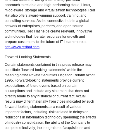
approach to reliable and high-performing cloud, Linux,
middleware, storage and virtualization technologies. Red
Hat also offers award-winning support, training, and
consulting services. As the connective hub in a global
network of enterprises, partners, and open source
communities, Red Hat helps create relevant, innovative
technologies that liberate resources for growth and
prepare customers for the future of IT. Learn more at
http://www.redhat.com
.
Forward-Looking Statements
Certain statements contained in this press release may
constitute "forward-looking statements" within the
meaning of the Private Securities Litigation Reform Act of
1995. Forward-looking statements provide current
expectations of future events based on certain
assumptions and include any statement that does not
directly relate to any historical or current fact. Actual
results may differ materially from those indicated by such
forward-looking statements as a result of various
important factors, including: risks related to delays or
reductions in information technology spending; the effects
of industry consolidation; the ability of the Company to
compete effectively; the integration of acquisitions and