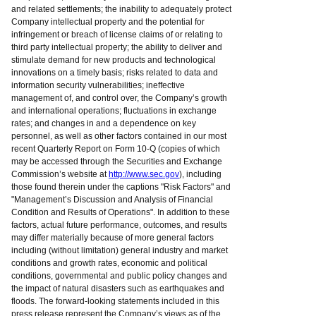
and related settlements; the inability to adequately protect
Company intellectual property and the potential for
infringement or breach of license claims of or relating to
third party intellectual property; the ability to deliver and
stimulate demand for new products and technological
innovations on a timely basis; risks related to data and
information security vulnerabilities; ineffective
management of, and control over, the Company’s growth
and international operations; fluctuations in exchange
rates; and changes in and a dependence on key
personnel, as well as other factors contained in our most
recent Quarterly Report on Form 10-Q (copies of which
may be accessed through the Securities and Exchange
Commission’s website at
http://www.sec.gov
), including
those found therein under the captions "Risk Factors" and
"Management’s Discussion and Analysis of Financial
Condition and Results of Operations". In addition to these
factors, actual future performance, outcomes, and results
may differ materially because of more general factors
including (without limitation) general industry and market
conditions and growth rates, economic and political
conditions, governmental and public policy changes and
the impact of natural disasters such as earthquakes and
floods. The forward-looking statements included in this
press release represent the Company’s views as of the