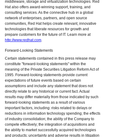
middleware, storage and virtualization technologies. Red
Hat also offers award-winning support, training, and
consulting services. As the connective hub in a global
network of enterprises, partners, and open source
communities, Red Hat helps create relevant, innovative
technologies that liberate resources for growth and
prepare customers for the future of IT. Learn more at
http://www.redhat.com
.
Forward-Looking Statements
Certain statements contained in this press release may
constitute "forward-looking statements" within the
meaning of the Private Securities Litigation Reform Act of
1995. Forward-looking statements provide current
expectations of future events based on certain
assumptions and include any statement that does not
directly relate to any historical or current fact. Actual
results may differ materially from those indicated by such
forward-looking statements as a result of various
important factors, including: risks related to delays or
reductions in information technology spending; the effects
of industry consolidation; the ability of the Company to
compete effectively; the integration of acquisitions and
the ability to market successfully acquired technologies
and products; uncertainty and adverse results in litigation