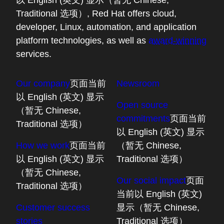
以 English (英文) 显示（暂无 Chinese,
Traditional 选项）
, Red Hat offers cloud,
developer, Linux, automation, and application
platform technologies, as well as
award-winning
services.
Our company
页面当前
Newsroom
以 English (英文) 显示
Open source
（暂无 Chinese,
commitments
页面当前
Traditional 选项）
以 English (英文) 显示
How we work
页面当前
（暂无 Chinese,
以 English (英文) 显示
Traditional 选项）
（暂无 Chinese,
Our social impact
页面
Traditional 选项）
当前以 English (英文)
Customer success
显示（暂无 Chinese,
stories
Traditional 选项）