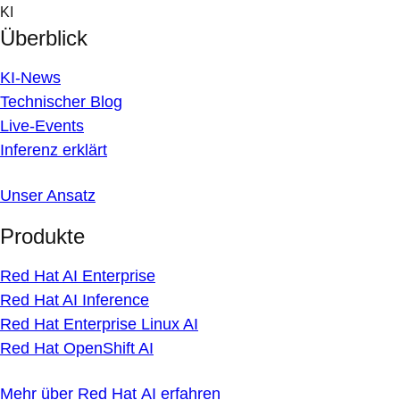
Skip
KI
to
Überblick
content
KI-News
Technischer Blog
Live-Events
Inferenz erklärt
Unser Ansatz
Produkte
Red Hat AI Enterprise
Red Hat AI Inference
Red Hat Enterprise Linux AI
Red Hat OpenShift AI
Mehr über Red Hat AI erfahren