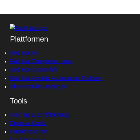
Die Anmeldung für das Open Source Assurance-
von Red Hat zur Verfügung stehen.
Programm erfolgt über ein Kundenkonto mit einer
aktiven Produkt-Subskription im Red Hat Customer
Portal. Dort müssen die Bedingungen der
optionalen
Open Source Assurance-
Plattformen
Vereinbarung
akzeptiert werden.
Red Hat AI
Red Hat Enterprise Linux
Red Hat OpenShift
Red Hat Ansible Automation Platform
Alle Produkte anzeigen
Tools
Training & Zertifizierung
Eigenes Konto
Kundensupport