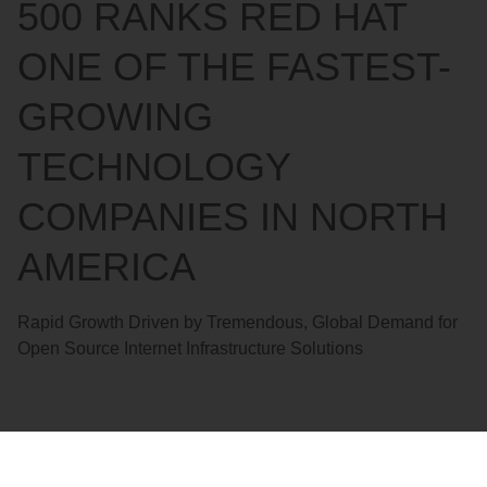
500 RANKS RED HAT
ONE OF THE FASTEST-
GROWING
TECHNOLOGY
COMPANIES IN NORTH
AMERICA
Rapid Growth Driven by Tremendous, Global Demand for
Open Source Internet Infrastructure Solutions